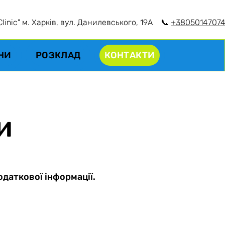
nic" м. Харків, вул. Данилевського, 19А
📞
+38050147074
ІНИ
РОЗКЛАД
КОНТАКТИ
и
одаткової інформації.