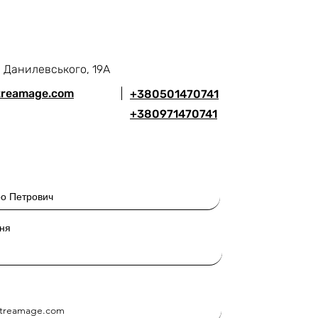
л. Данилевського, 19А
treamage.com
+380501470741
+380971470741
ня