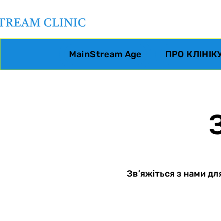
MainStream Age
ПРО КЛІНІК
Зв’яжіться з нами дл