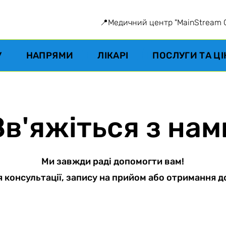
📍Медичний центр "MainStream Cli
У
НАПРЯМИ
ЛІКАРІ
ПОСЛУГИ ТА Ц
Зв'яжіться з нам
Ми завжди раді допомогти вам!
я консультації, запису на прийом або отримання д