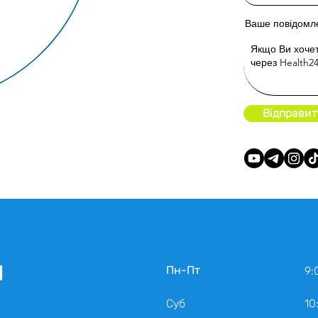
Ваше повідомл
Відправит
и
Пн-Пт
9:
Суб
10