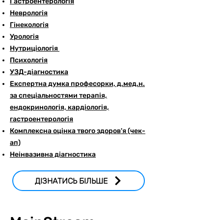
Гастроентерологія
Неврологія
Гінекологія
Урологія
Нутриціологія
Психологія
УЗД-діагностика
Експертна думка професорки, д.мед.н.
за спеціальностями терапія,
ендокринологія, кардіологія,
гастроентерологія
Комплексна оцінка твого здоров'я (чек-
ап)
Неінвазивна діагностика
ДІЗНАТИСЬ БІЛЬШЕ