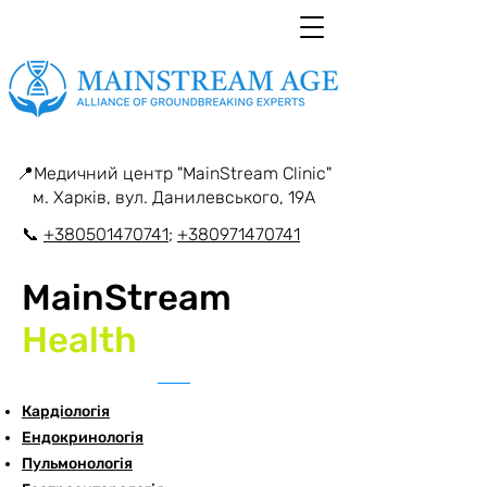
📍Медичний центр "MainStream Clinic"
м. Харків, вул. Данилевського, 19А
📞
+380501470741;
+380971470741
​MainStream
Health
Кардіологія
Ендокринологія
Пульмонологія